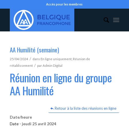
Accès pour les membres
AA Humilité (semaine)
/
25/04/2024
dans
En ligne uniquement
,
Réunion de
/
rétablissement
par
Admin Digital
Réunion en ligne du groupe
AA Humilité
Retour à la liste des réunions en ligne
Date/heure
Date -
jeudi 25 avril 2024