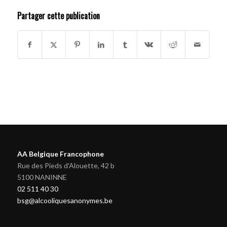
Partager cette publication
AA Belgique Francophone
Rue des Pieds d'Alouette, 42 b
5100 NANINNE
02 511 40 30
bsg@alcooliquesanonymes.be