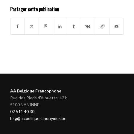
Partager cette publication
AA Belgique Francophone
Rue des Pieds d'Alouette, 42 b
5100 NANINNE
02 511 40 30
bsg@alcooliquesanonymes.be