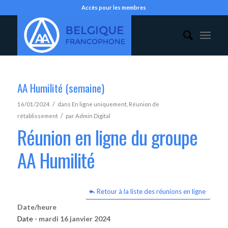
Accès pour les membres
AA Humilité (semaine)
/
16/01/2024
dans
En ligne uniquement
,
Réunion de
/
rétablissement
par
Admin Digital
Réunion en ligne du groupe
AA Humilité
Retour à la liste des réunions en ligne
Date/heure
Date -
mardi 16 janvier 2024