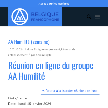
Accès pour les membres
AA Humilité (semaine)
/
15/01/2024
dans
En ligne uniquement
,
Réunion de
/
rétablissement
par
Admin Digital
Réunion en ligne du groupe
AA Humilité
Retour à la liste des réunions en ligne
Date/heure
Date -
lundi 15 janvier 2024