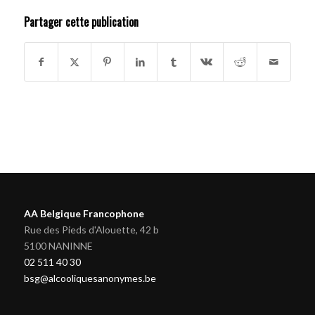
Partager cette publication
AA Belgique Francophone
Rue des Pieds d'Alouette, 42 b
5100 NANINNE
02 511 40 30
bsg@alcooliquesanonymes.be