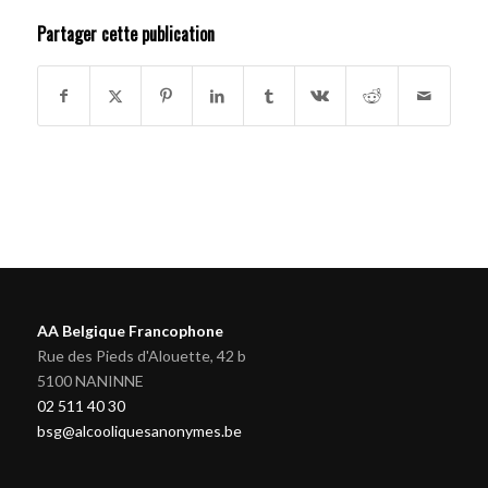
Partager cette publication
AA Belgique Francophone
Rue des Pieds d'Alouette, 42 b
5100 NANINNE
02 511 40 30
bsg@alcooliquesanonymes.be