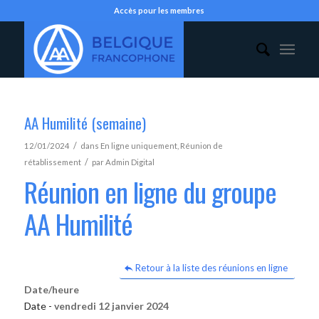
Accès pour les membres
AA Humilité (semaine)
/
12/01/2024
dans
En ligne uniquement
,
Réunion de
/
rétablissement
par
Admin Digital
Réunion en ligne du groupe
AA Humilité
Retour à la liste des réunions en ligne
Date/heure
Date -
vendredi 12 janvier 2024