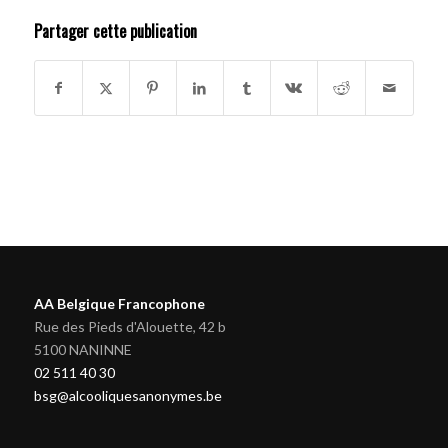
Partager cette publication
AA Belgique Francophone
Rue des Pieds d'Alouette, 42 b
5100 NANINNE
02 511 40 30
bsg@alcooliquesanonymes.be