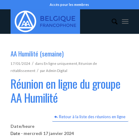
Accès pour les membres
AA Humilité (semaine)
/
17/01/2024
dans
En ligne uniquement
,
Réunion de
/
rétablissement
par
Admin Digital
Réunion en ligne du groupe
AA Humilité
Retour à la liste des réunions en ligne
Date/heure
Date -
mercredi 17 janvier 2024