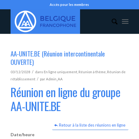
Accès pour les membres
AA-UNITE.BE (Réunion intercontinentale
OUVERTE)
/
03/12/2028
dans
En ligne uniquement
,
Réunion à thème
,
Réunion de
/
rétablissement
par
Admin_AA
Réunion en ligne du groupe
AA-UNITE.BE
Retour à la liste des réunions en ligne
Date/heure