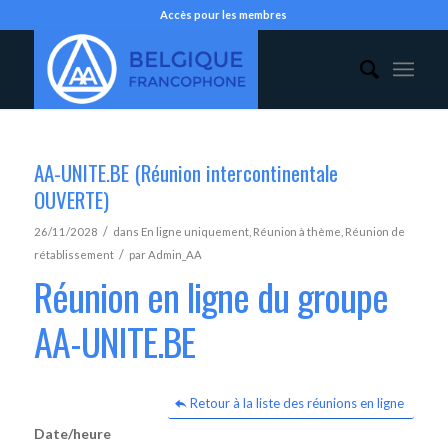
Accès pour les membres
AA-UNITE.BE (Réunion intercontinentale
OUVERTE)
/
26/11/2028
dans
En ligne uniquement
,
Réunion à thème
,
Réunion de
/
rétablissement
par
Admin_AA
Réunion en ligne du groupe
AA-UNITE.BE
Retour à la liste des réunions en ligne
Date/heure