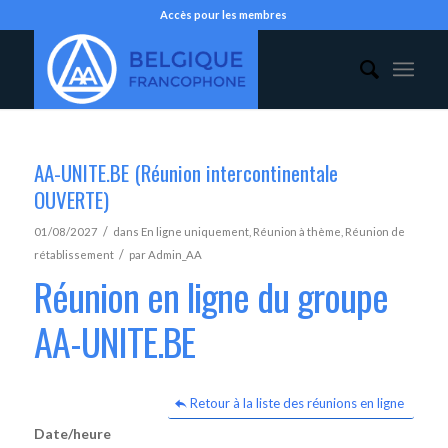
Accès pour les membres
AA-UNITE.BE (Réunion intercontinentale
OUVERTE)
/
01/08/2027
dans
En ligne uniquement
,
Réunion à thème
,
Réunion de
/
rétablissement
par
Admin_AA
Réunion en ligne du groupe
AA-UNITE.BE
Retour à la liste des réunions en ligne
Date/heure