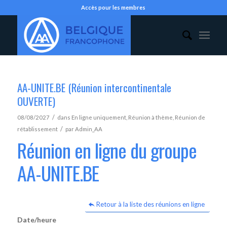
Accès pour les membres
AA-UNITE.BE (Réunion intercontinentale
OUVERTE)
/
08/08/2027
dans
En ligne uniquement
,
Réunion à thème
,
Réunion de
/
rétablissement
par
Admin_AA
Réunion en ligne du groupe
AA-UNITE.BE
Retour à la liste des réunions en ligne
Date/heure