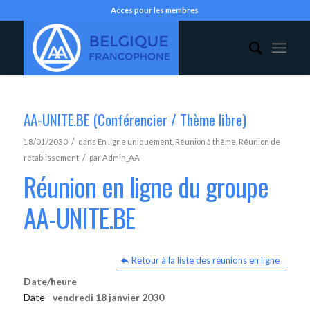
Accès pour les membres
AA-UNITE.BE (Conférencier / Thème libre)
/
18/01/2030
dans
En ligne uniquement
,
Réunion à thème
,
Réunion de
/
rétablissement
par
Admin_AA
Réunion en ligne du groupe
AA-UNITE.BE
Retour à la liste des réunions en ligne
Date/heure
Date -
vendredi 18 janvier 2030