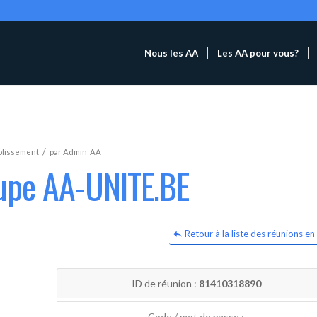
Nous les AA
Les AA pour vous?
/
blissement
par
Admin_AA
oupe AA-UNITE.BE
Retour à la liste des réunions en 
ID de réunion :
81410318890
Code / mot de passe :