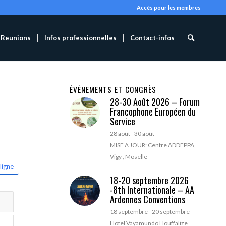
Accès pour les membres
Reunions
Infos professionnelles
Contact-infos
ÉVÈNEMENTS ET CONGRÈS
28-30 Août 2026 – Forum
Francophone Européen du
Service
28 août
-
30 août
MISE A JOUR: Centre ADDEPPA,
Vigy , Moselle
ligne
18-20 septembre 2026
-8th Internationale – AA
Ardennes Conventions
18 septembre
-
20 septembre
Hotel Vayamundo Houffalize