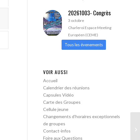
20261003- Congrès
3 octobre
Charleroi Espace Meeting
Européen (CEME)
Tous les évenements
VOIR AUSSI
Accueil
Calendrier des réunions
Capsules Vidéo
Carte des Groupes
Cellule jeune
Changements d’horaires exceptionnels
de groupes
AA
Contact-infos
lib
Foire aux Questions