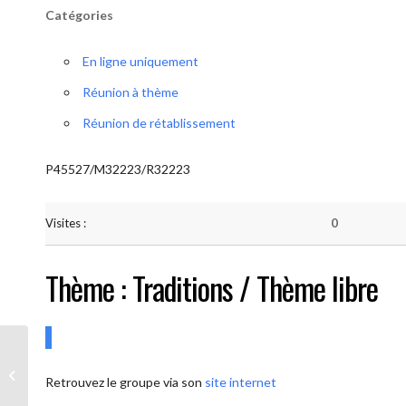
Catégories
En ligne uniquement
Réunion à thème
Réunion de rétablissement
P45527/M32223/R32223
Visites :
0
Thème : Traditions / Thème libre
AA-UNITE.BE (Conférencier / Thème
Retrouvez le groupe via son
site internet
libre)