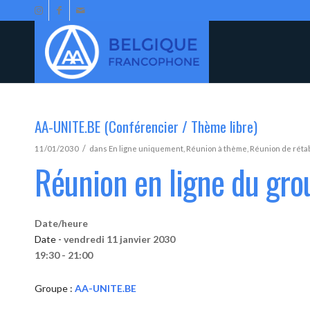
AA-UNITE.BE (Conférencier / Thème libre)
/
11/01/2030
dans
En ligne uniquement
,
Réunion à thème
,
Réunion de réta
Réunion en ligne du gr
Date/heure
Date -
vendredi 11 janvier 2030
19:30 - 21:00
Groupe :
AA-UNITE.BE