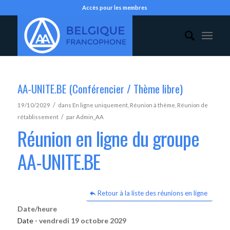
Accès pour les membres
AA-UNITE.BE (Conférencier / Thème libre)
/
19/10/2029
dans
En ligne uniquement
,
Réunion à thème
,
Réunion de
/
rétablissement
par
Admin_AA
Réunion en ligne du groupe
AA-UNITE.BE
Retour à la liste des réunions en ligne
Date/heure
Date -
vendredi 19 octobre 2029