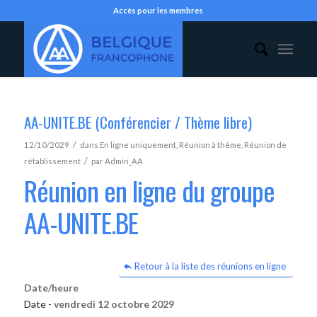
Accès pour les membres
AA-UNITE.BE (Conférencier / Thème libre)
/
12/10/2029
dans
En ligne uniquement
,
Réunion à thème
,
Réunion de
/
rétablissement
par
Admin_AA
Réunion en ligne du groupe
AA-UNITE.BE
Retour à la liste des réunions en ligne
Date/heure
Date -
vendredi 12 octobre 2029