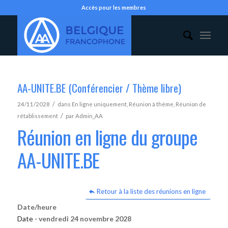
Accès pour les membres
AA-UNITE.BE (Conférencier / Thème libre)
/
24/11/2028
dans
En ligne uniquement
,
Réunion à thème
,
Réunion de
/
rétablissement
par
Admin_AA
Réunion en ligne du groupe
AA-UNITE.BE
Retour à la liste des réunions en ligne
Date/heure
Date -
vendredi 24 novembre 2028