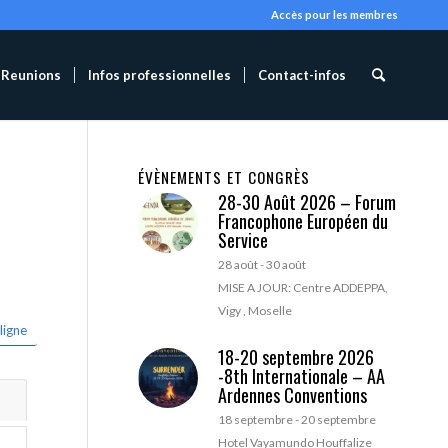
Accès pour les membres
Reunions
Infos professionnelles
Contact-infos
ÉVÈNEMENTS ET CONGRÈS
28-30 Août 2026 – Forum
Francophone Européen du
Service
28 août
-
30 août
MISE A JOUR: Centre ADDEPPA,
Vigy , Moselle
ligne
18-20 septembre 2026
-8th Internationale – AA
Ardennes Conventions
18 septembre
-
20 septembre
Hotel Vayamundo Houffalize