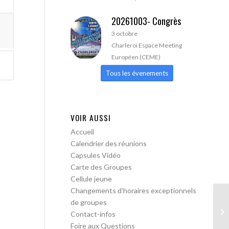
20261003- Congrès
3 octobre
Charleroi Espace Meeting
Européen (CEME)
Tous les évenements
VOIR AUSSI
Accueil
Calendrier des réunions
Capsules Vidéo
Carte des Groupes
Cellule jeune
Changements d’horaires exceptionnels
de groupes
AA
Contact-infos
lib
Foire aux Questions