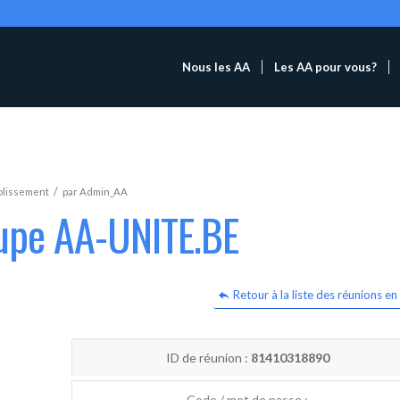
Nous les AA
Les AA pour vous?
/
blissement
par
Admin_AA
oupe AA-UNITE.BE
Retour à la liste des réunions en 
ID de réunion :
81410318890
Code / mot de passe :