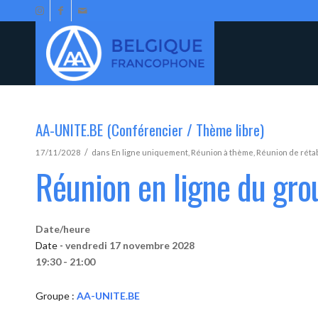
AA-UNITE.BE (Conférencier / Thème libre)
/
17/11/2028
dans
En ligne uniquement
,
Réunion à thème
,
Réunion de réta
Réunion en ligne du gr
Date/heure
Date -
vendredi 17 novembre 2028
19:30 - 21:00
Groupe :
AA-UNITE.BE