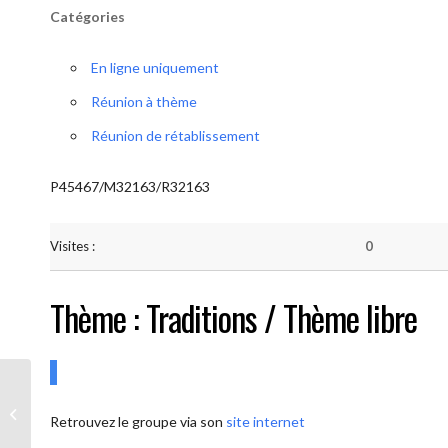
Catégories
En ligne uniquement
Réunion à thème
Réunion de rétablissement
P45467/M32163/R32163
Visites :
0
Thème : Traditions / Thème libre
AA-UNITE.BE (Conférencier / Thème
Retrouvez le groupe via son
site internet
libre)