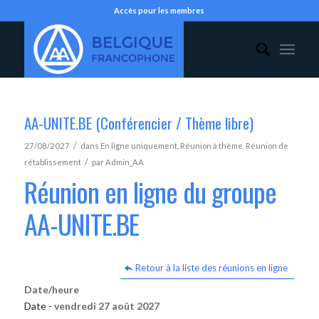
Accès pour les membres
AA-UNITE.BE (Conférencier / Thème libre)
/
27/08/2027
dans
En ligne uniquement
,
Réunion à thème
,
Réunion de
/
rétablissement
par
Admin_AA
Réunion en ligne du groupe
AA-UNITE.BE
Retour à la liste des réunions en ligne
Date/heure
Date -
vendredi 27 août 2027