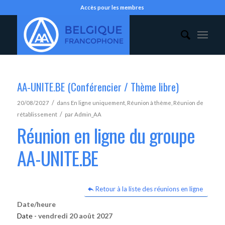
Accès pour les membres
AA-UNITE.BE (Conférencier / Thème libre)
/
20/08/2027
dans
En ligne uniquement
,
Réunion à thème
,
Réunion de
/
rétablissement
par
Admin_AA
Réunion en ligne du groupe
AA-UNITE.BE
Retour à la liste des réunions en ligne
Date/heure
Date -
vendredi 20 août 2027