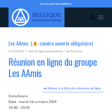
Accès pour les membres
Les AAmis. (
caméra ouverte obligatoire)
/
/
16/10/2029
dans
En ligne uniquement
par
Paul-eau
Réunion en ligne du groupe
Les AAmis
Retour à la liste des réunions en ligne
Date/heure
Date -
mardi 16 octobre 2029
19:00 - 20:30