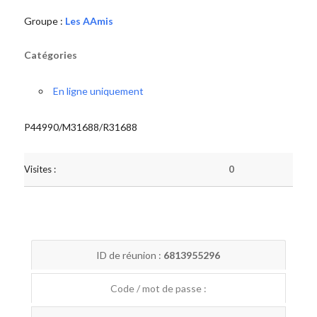
Groupe :
Les AAmis
Catégories
En ligne uniquement
P44990/M31688/R31688
Visites :
0
ID de réunion :
6813955296
Code / mot de passe :