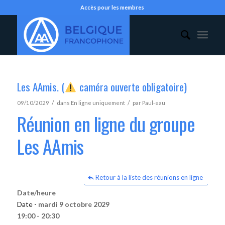
Accès pour les membres
Les AAmis. (
caméra ouverte obligatoire)
/
/
09/10/2029
dans
En ligne uniquement
par
Paul-eau
Réunion en ligne du groupe
Les AAmis
Retour à la liste des réunions en ligne
Date/heure
Date -
mardi 9 octobre 2029
19:00 - 20:30