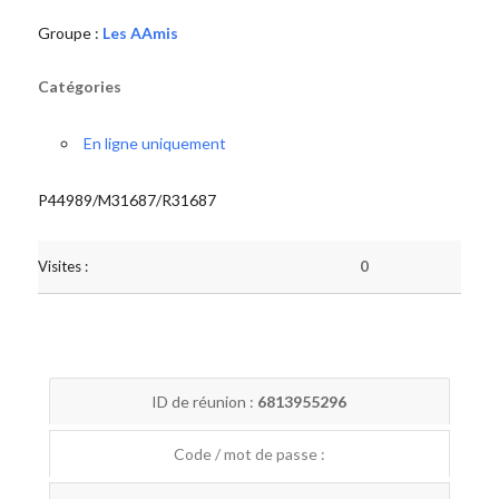
Groupe :
Les AAmis
Catégories
En ligne uniquement
P44989/M31687/R31687
Visites :
0
ID de réunion :
6813955296
Code / mot de passe :