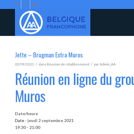
Jette – Brugman Extra Muros
/
/
02/09/2021
dans
Réunion de rétablissement
par
Admin_AA
Réunion en ligne du gro
Muros
Date/heure
Date -
jeudi 2 septembre 2021
19:30 - 21:00