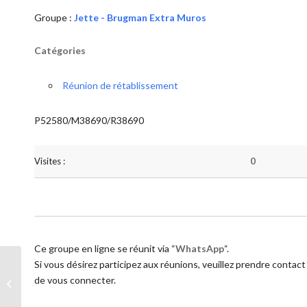
Groupe :
Jette - Brugman Extra Muros
Catégories
Réunion de rétablissement
P52580/M38690/R38690
Visites :
0
Ce groupe en ligne se réunit via “
WhatsApp
“.
Si vous désirez participez aux réunions, veuillez prendre contact
de vous connecter.
Jette – Brugman Extra Muros