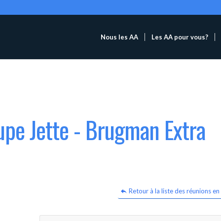
Nous les AA
Les AA pour vous?
upe Jette - Brugman Extra
Retour à la liste des réunions en 