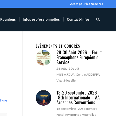
Accès pour les membres
Reunions
Infos professionnelles
Contact-infos
ÉVÈNEMENTS ET CONGRÈS
28-30 Août 2026 – Forum
Francophone Européen du
Service
28 août
-
30 août
MISE A JOUR: Centre ADDEPPA,
Vigy , Moselle
18-20 septembre 2026
-8th Internationale – AA
ligne
Ardennes Conventions
18 septembre
-
20 septembre
Hotel Vayamundo Houffalize