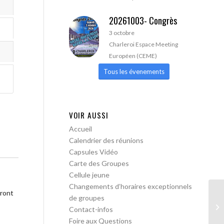
20261003- Congrès
3 octobre
Charleroi Espace Meeting
Européen (CEME)
Tous les évenements
VOIR AUSSI
Accueil
Calendrier des réunions
Capsules Vidéo
Carte des Groupes
Cellule jeune
Changements d’horaires exceptionnels
tront
de groupes
Je
Contact-infos
Foire aux Questions