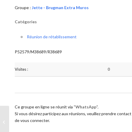
Groupe :
Jette - Brugman Extra Muros
Catégories
Réunion de rétablissement
P52579/M38689/R38689
Visites :
0
Ce groupe en ligne se réunit via “
WhatsApp
“.
Si vous désirez participez aux réunions, veuillez prendre contact
de vous connecter.
Jette – Brugman Extra Muros