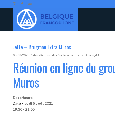
Jette – Brugman Extra Muros
/
/
05/08/2021
dans
Réunion de rétablissement
par
Admin_AA
Réunion en ligne du gro
Muros
Date/heure
Date -
jeudi 5 août 2021
19:30 - 21:00