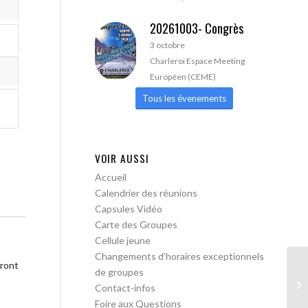
20261003- Congrès
3 octobre
Charleroi Espace Meeting
Européen (CEME)
Tous les évenements
VOIR AUSSI
Accueil
Calendrier des réunions
Capsules Vidéo
Carte des Groupes
Cellule jeune
Changements d’horaires exceptionnels
tront
de groupes
Je
Contact-infos
Foire aux Questions