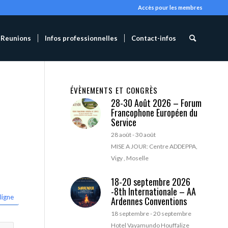
Accès pour les membres
Reunions
Infos professionnelles
Contact-infos
ÉVÈNEMENTS ET CONGRÈS
28-30 Août 2026 – Forum
Francophone Européen du
Service
28 août
-
30 août
MISE A JOUR: Centre ADDEPPA,
Vigy , Moselle
18-20 septembre 2026
-8th Internationale – AA
ligne
Ardennes Conventions
18 septembre
-
20 septembre
Hotel Vayamundo Houffalize