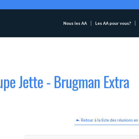
Nous les AA
Les AA pour vous?
upe Jette - Brugman Extra
Retour à la liste des réunions en 