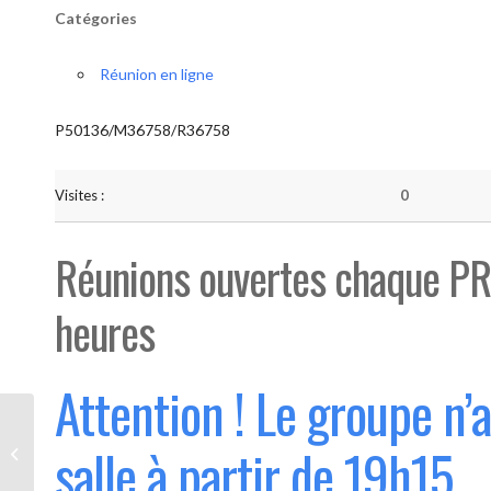
Catégories
Réunion en ligne
P50136/M36758/R36758
Visites :
0
Réunions ouvertes chaque PR
heures
Attention ! Le groupe n’
Bouge “Saint-Luc” (Ouvert 1°
salle à partir de 19h15
mercredi du mois)