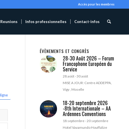
Accès pour les membres
Reunions
Infos professionnelles
Contact-infos
ÉVÈNEMENTS ET CONGRÈS
28-30 Août 2026 – Forum
Francophone Européen du
Service
28 août
-
30 août
MISE A JOUR: Centre ADDEPPA,
Vigy , Moselle
ligne
18-20 septembre 2026
-8th Internationale – AA
Ardennes Conventions
18 septembre
-
20 septembre
Hotel Vayamundo Houffalize