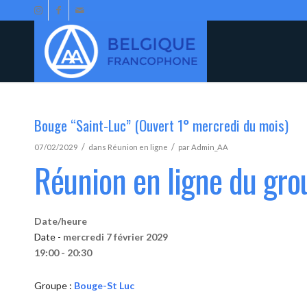
Bouge “Saint-Luc” (Ouvert 1° mercredi du mois)
/
/
07/02/2029
dans
Réunion en ligne
par
Admin_AA
Réunion en ligne du gr
Date/heure
Date -
mercredi 7 février 2029
19:00 - 20:30
Groupe :
Bouge-St Luc