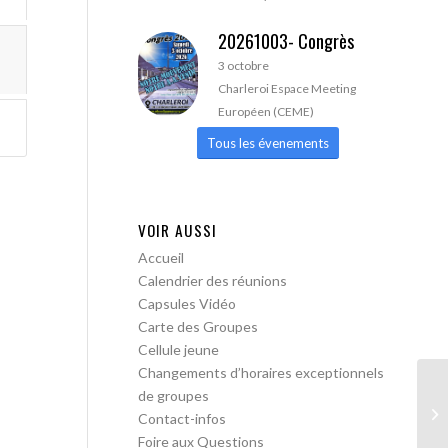
20261003- Congrès
3 octobre
Charleroi Espace Meeting
Européen (CEME)
Tous les évenements
VOIR AUSSI
Accueil
Calendrier des réunions
Capsules Vidéo
Carte des Groupes
Cellule jeune
Changements d’horaires exceptionnels
de groupes
Bo
Contact-infos
me
Foire aux Questions