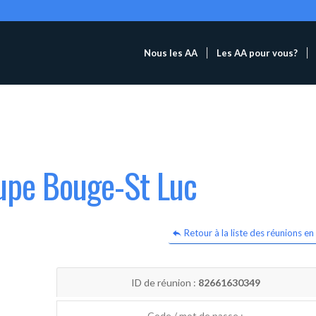
Nous les AA
Les AA pour vous?
oupe Bouge-St Luc
Retour à la liste des réunions en 
ID de réunion :
82661630349
Code / mot de passe :