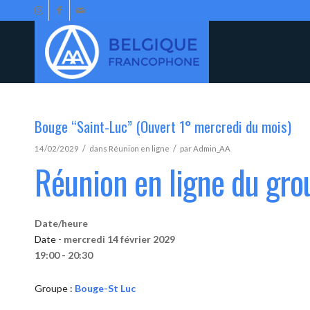
Bouge “Saint-Luc” (Ouvert 1° mercredi du mois)
/
/
14/02/2029
dans
Réunion en ligne
par
Admin_AA
Réunion en ligne du gr
Date/heure
Date -
mercredi 14 février 2029
19:00 - 20:30
Groupe :
Bouge-St Luc