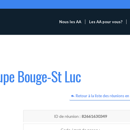
Nous les AA
Les AA pour vous?
oupe Bouge-St Luc
Retour à la liste des réunions en 
ID de réunion :
82661630349
Code / mot de passe :