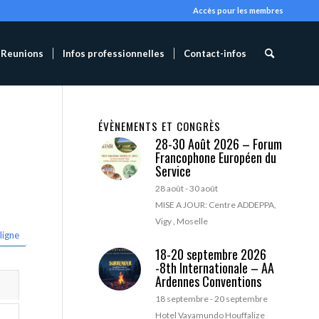
Accès pour les membres
Reunions
Infos professionnelles
Contact-infos
ÉVÈNEMENTS ET CONGRÈS
28-30 Août 2026 – Forum
Francophone Européen du
Service
28 août
-
30 août
MISE A JOUR: Centre ADDEPPA,
Vigy , Moselle
ligne
18-20 septembre 2026
-8th Internationale – AA
Ardennes Conventions
18 septembre
-
20 septembre
Hotel Vayamundo Houffalize