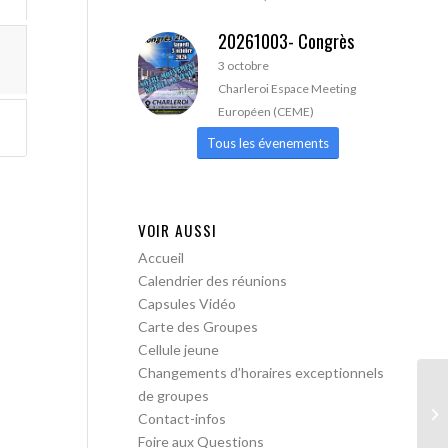
20261003- Congrès
3 octobre
Charleroi Espace Meeting
Européen (CEME)
Tous les évenements
VOIR AUSSI
Accueil
Calendrier des réunions
Capsules Vidéo
Carte des Groupes
Cellule jeune
Changements d’horaires exceptionnels
de groupes
Bo
Contact-infos
me
Foire aux Questions