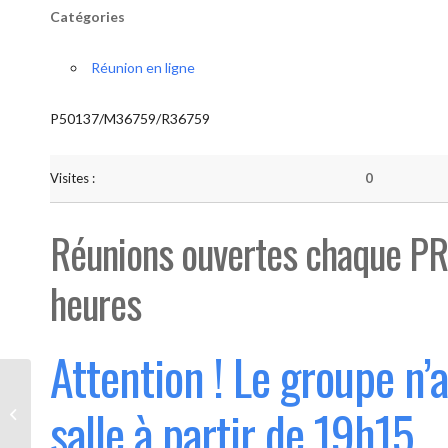
Catégories
Réunion en ligne
P50137/M36759/R36759
Visites :
0
Réunions ouvertes chaque PR
heures
Attention ! Le groupe n’
Bouge “Saint-Luc” (Ouvert 1°
salle à partir de 19h15
mercredi du mois)