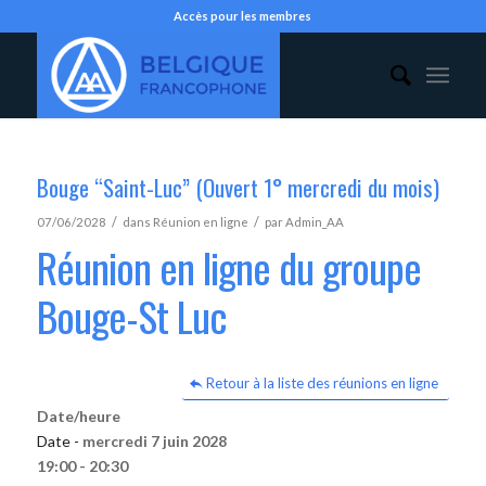
Accès pour les membres
Bouge “Saint-Luc” (Ouvert 1° mercredi du mois)
/
/
07/06/2028
dans
Réunion en ligne
par
Admin_AA
Réunion en ligne du groupe
Bouge-St Luc
Retour à la liste des réunions en ligne
Date/heure
Date -
mercredi 7 juin 2028
19:00 - 20:30