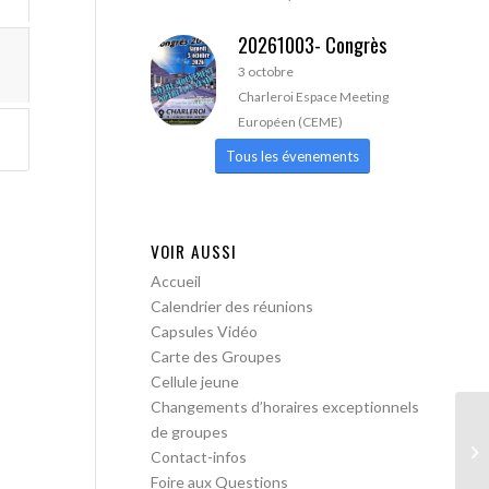
20261003- Congrès
3 octobre
Charleroi Espace Meeting
Européen (CEME)
Tous les évenements
VOIR AUSSI
Accueil
Calendrier des réunions
Capsules Vidéo
Carte des Groupes
Cellule jeune
Changements d’horaires exceptionnels
de groupes
Bo
Contact-infos
me
Foire aux Questions