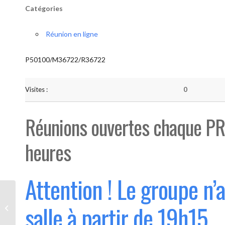
Catégories
Réunion en ligne
P50100/M36722/R36722
Visites :
0
Réunions ouvertes chaque PR
heures
Attention ! Le groupe n’
Bouge “Saint-Luc” (Ouvert 1°
salle à partir de 19h15
mercredi du mois)