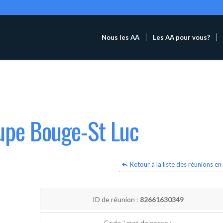
Nous les AA
Les AA pour vous?
oupe Bouge-St Luc
Retour à la liste des réunions en 
ID de réunion :
82661630349
Code / mot de passe :