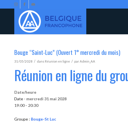
Bouge “Saint-Luc” (Ouvert 1° mercredi du mois)
/
/
31/05/2028
dans
Réunion en ligne
par
Admin_AA
Réunion en ligne du gr
Date/heure
Date -
mercredi 31 mai 2028
19:00 - 20:30
Groupe :
Bouge-St Luc