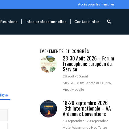
Accès pour les membres
Reunions
Infos professionnelles
Contact-infos
ÉVÈNEMENTS ET CONGRÈS
28-30 Août 2026 – Forum
Francophone Européen du
Service
28 août
-
30 août
MISE A JOUR: Centre ADDEPPA,
Vigy , Moselle
ligne
18-20 septembre 2026
-8th Internationale – AA
Ardennes Conventions
18 septembre
-
20 septembre
Hotel Vayamundo Houffalize