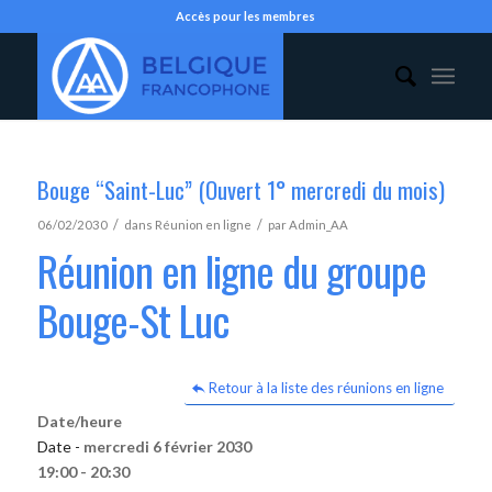
Accès pour les membres
Bouge “Saint-Luc” (Ouvert 1° mercredi du mois)
/
/
06/02/2030
dans
Réunion en ligne
par
Admin_AA
Réunion en ligne du groupe
Bouge-St Luc
Retour à la liste des réunions en ligne
Date/heure
Date -
mercredi 6 février 2030
19:00 - 20:30