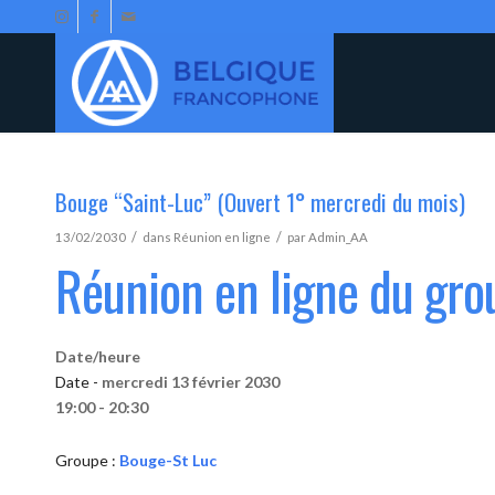
Bouge “Saint-Luc” (Ouvert 1° mercredi du mois)
/
/
13/02/2030
dans
Réunion en ligne
par
Admin_AA
Réunion en ligne du gr
Date/heure
Date -
mercredi 13 février 2030
19:00 - 20:30
Groupe :
Bouge-St Luc