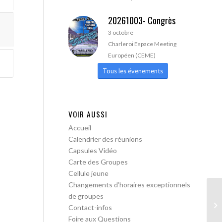
20261003- Congrès
3 octobre
Charleroi Espace Meeting
Européen (CEME)
Tous les évenements
VOIR AUSSI
Accueil
Calendrier des réunions
Capsules Vidéo
Carte des Groupes
Cellule jeune
Changements d’horaires exceptionnels
de groupes
Bo
Contact-infos
me
Foire aux Questions