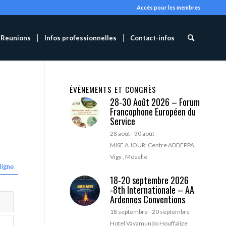
Accès pour les membres
Reunions
Infos professionnelles
Contact-infos
ÉVÈNEMENTS ET CONGRÈS
28-30 Août 2026 – Forum
Francophone Européen du
Service
28 août
-
30 août
MISE A JOUR: Centre ADDEPPA,
Vigy , Moselle
ligne
18-20 septembre 2026
-8th Internationale – AA
Ardennes Conventions
18 septembre
-
20 septembre
Hotel Vayamundo Houffalize