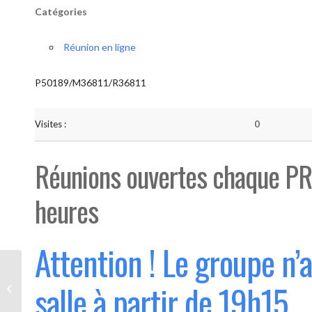
Catégories
Réunion en ligne
P50189/M36811/R36811
Visites :
0
Réunions ouvertes chaque PR
heures
Attention ! Le groupe n’
Bouge “Saint-Luc” (Ouvert 1°
salle à partir de 19h15
mercredi du mois)