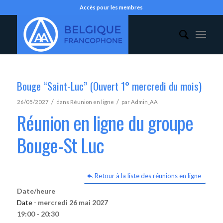
Accès pour les membres
Bouge “Saint-Luc” (Ouvert 1° mercredi du mois)
/
/
26/05/2027
dans
Réunion en ligne
par
Admin_AA
Réunion en ligne du groupe
Bouge-St Luc
Retour à la liste des réunions en ligne
Date/heure
Date -
mercredi 26 mai 2027
19:00 - 20:30