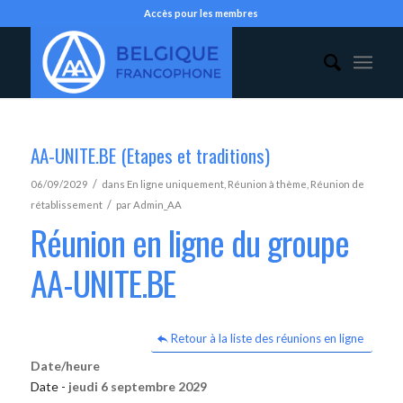
Accès pour les membres
AA-UNITE.BE (Etapes et traditions)
/
06/09/2029
dans
En ligne uniquement
,
Réunion à thème
,
Réunion de
/
rétablissement
par
Admin_AA
Réunion en ligne du groupe
AA-UNITE.BE
Retour à la liste des réunions en ligne
Date/heure
Date -
jeudi 6 septembre 2029