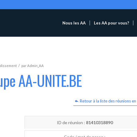
Nous les AA
Les AA pour vous?
/
blissement
par
Admin_AA
oupe AA-UNITE.BE
Retour à la liste des réunions en 
ID de réunion :
81410318890
Code / mot de passe :