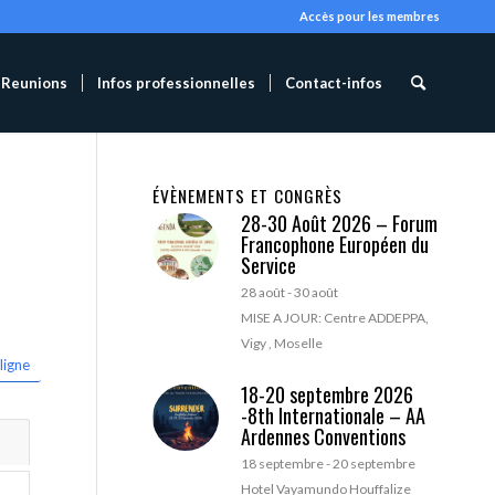
Accès pour les membres
Reunions
Infos professionnelles
Contact-infos
ÉVÈNEMENTS ET CONGRÈS
28-30 Août 2026 – Forum
Francophone Européen du
Service
28 août
-
30 août
MISE A JOUR: Centre ADDEPPA,
Vigy , Moselle
ligne
18-20 septembre 2026
-8th Internationale – AA
Ardennes Conventions
18 septembre
-
20 septembre
Hotel Vayamundo Houffalize