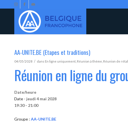
AA-UNITE.BE (Etapes et traditions)
/
04/05/2028
dans
En ligne uniquement
,
Réunion à thème
,
Réunion de réta
Réunion en ligne du gr
Date/heure
Date -
jeudi 4 mai 2028
19:30 - 21:00
Groupe :
AA-UNITE.BE