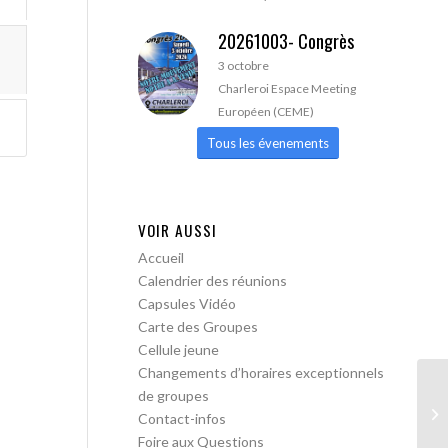
20261003- Congrès
3 octobre
Charleroi Espace Meeting
Européen (CEME)
Tous les évenements
VOIR AUSSI
Accueil
Calendrier des réunions
Capsules Vidéo
Carte des Groupes
Cellule jeune
Changements d’horaires exceptionnels
de groupes
AA
Contact-infos
Foire aux Questions