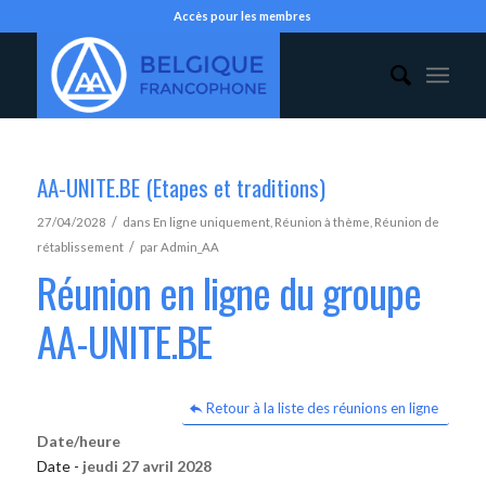
Accès pour les membres
AA-UNITE.BE (Etapes et traditions)
/
27/04/2028
dans
En ligne uniquement
,
Réunion à thème
,
Réunion de
/
rétablissement
par
Admin_AA
Réunion en ligne du groupe
AA-UNITE.BE
Retour à la liste des réunions en ligne
Date/heure
Date -
jeudi 27 avril 2028