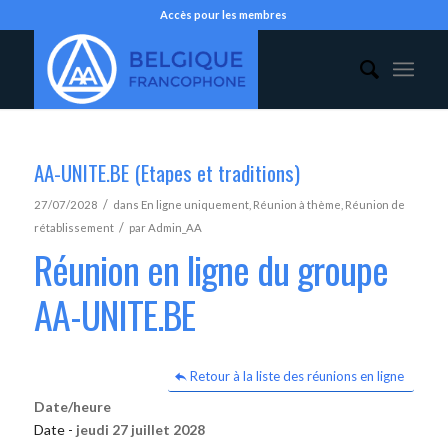
Accès pour les membres
AA-UNITE.BE (Etapes et traditions)
/
27/07/2028
dans
En ligne uniquement
,
Réunion à thème
,
Réunion de
/
rétablissement
par
Admin_AA
Réunion en ligne du groupe
AA-UNITE.BE
Retour à la liste des réunions en ligne
Date/heure
Date -
jeudi 27 juillet 2028