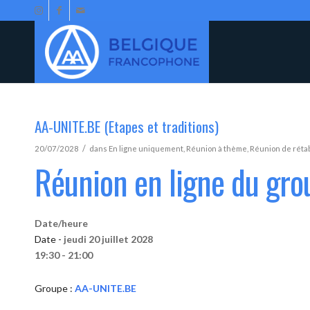
AA-UNITE.BE (Etapes et traditions)
/
20/07/2028
dans
En ligne uniquement
,
Réunion à thème
,
Réunion de réta
Réunion en ligne du gr
Date/heure
Date -
jeudi 20 juillet 2028
19:30 - 21:00
Groupe :
AA-UNITE.BE