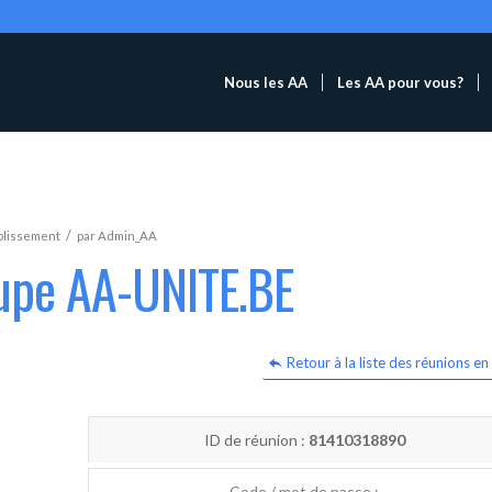
Nous les AA
Les AA pour vous?
/
blissement
par
Admin_AA
oupe AA-UNITE.BE
Retour à la liste des réunions en 
ID de réunion :
81410318890
Code / mot de passe :