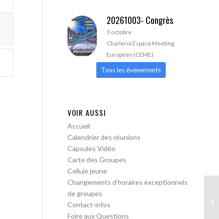
20261003- Congrès
3 octobre
Charleroi Espace Meeting
Européen (CEME)
Tous les évenements
VOIR AUSSI
Accueil
Calendrier des réunions
Capsules Vidéo
Carte des Groupes
Cellule jeune
Changements d’horaires exceptionnels
de groupes
AA
Contact-infos
Foire aux Questions