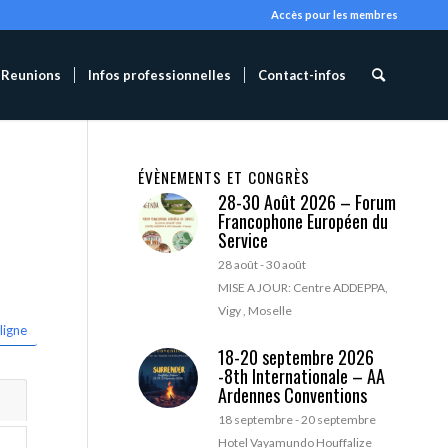
Accès pour les membres
Reunions
Infos professionnelles
Contact-infos
ÉVÈNEMENTS ET CONGRÈS
28-30 Août 2026 – Forum
Francophone Européen du
Service
28 août
-
30 août
MISE A JOUR: Centre ADDEPPA,
Vigy , Moselle
ligne
18-20 septembre 2026
-8th Internationale – AA
Ardennes Conventions
18 septembre
-
20 septembre
Hotel Vayamundo Houffalize