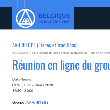
AA-UNITE.BE (Etapes et traditions)
/
23/03/2028
dans
En ligne uniquement
,
Réunion à thème
,
Réunion de réta
Réunion en ligne du gr
Date/heure
Date -
jeudi 23 mars 2028
19:30 - 21:00
Groupe :
AA-UNITE.BE