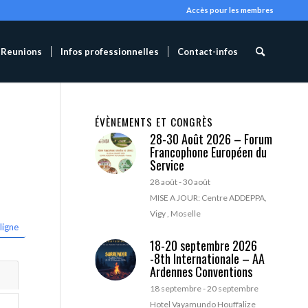
Accès pour les membres
Reunions
Infos professionnelles
Contact-infos
ÉVÈNEMENTS ET CONGRÈS
28-30 Août 2026 – Forum
Francophone Européen du
Service
28 août
-
30 août
MISE A JOUR: Centre ADDEPPA,
Vigy , Moselle
ligne
18-20 septembre 2026
-8th Internationale – AA
Ardennes Conventions
18 septembre
-
20 septembre
Hotel Vayamundo Houffalize