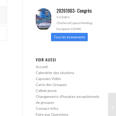
20261003- Congrès
3 octobre
Charleroi Espace Meeting
Européen (CEME)
Tous les évenements
VOIR AUSSI
Accueil
Calendrier des réunions
Capsules Vidéo
Carte des Groupes
Cellule jeune
Changements d’horaires exceptionnels
de groupes
AA
Contact-infos
Foire aux Questions