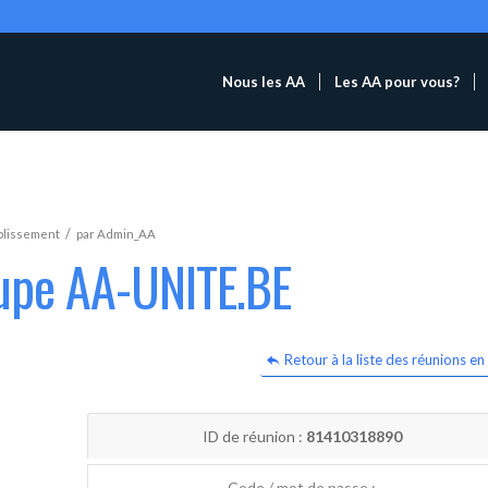
Nous les AA
Les AA pour vous?
/
blissement
par
Admin_AA
oupe AA-UNITE.BE
Retour à la liste des réunions en 
ID de réunion :
81410318890
Code / mot de passe :