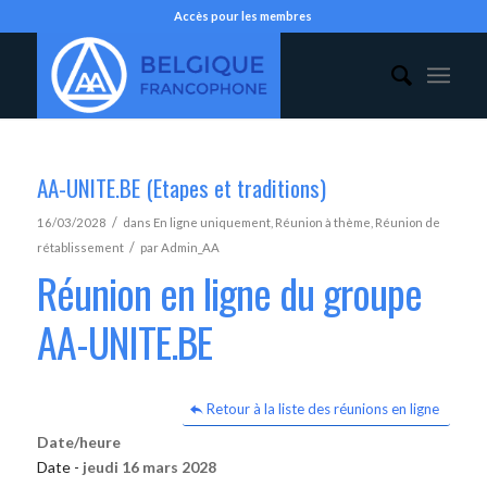
Accès pour les membres
AA-UNITE.BE (Etapes et traditions)
/
16/03/2028
dans
En ligne uniquement
,
Réunion à thème
,
Réunion de
/
rétablissement
par
Admin_AA
Réunion en ligne du groupe
AA-UNITE.BE
Retour à la liste des réunions en ligne
Date/heure
Date -
jeudi 16 mars 2028