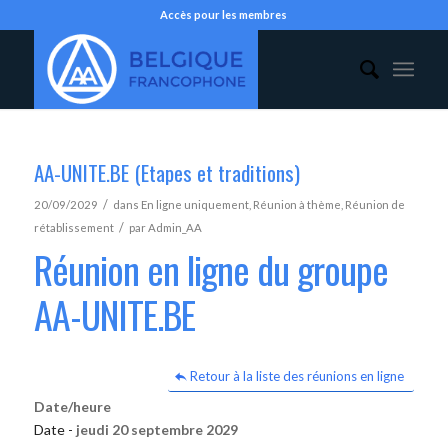
Accès pour les membres
AA-UNITE.BE (Etapes et traditions)
/
20/09/2029
dans
En ligne uniquement
,
Réunion à thème
,
Réunion de
/
rétablissement
par
Admin_AA
Réunion en ligne du groupe
AA-UNITE.BE
Retour à la liste des réunions en ligne
Date/heure
Date -
jeudi 20 septembre 2029