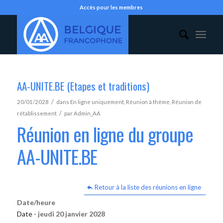
Accès pour les membres
AA-UNITE.BE (Etapes et traditions)
/
20/01/2028
dans
En ligne uniquement
,
Réunion à thème
,
Réunion de
/
rétablissement
par
Admin_AA
Réunion en ligne du groupe
AA-UNITE.BE
Retour à la liste des réunions en ligne
Date/heure
Date -
jeudi 20 janvier 2028