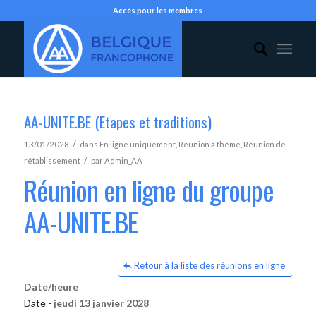
Accès pour les membres
AA-UNITE.BE (Etapes et traditions)
/
13/01/2028
dans
En ligne uniquement
,
Réunion à thème
,
Réunion de
/
rétablissement
par
Admin_AA
Réunion en ligne du groupe
AA-UNITE.BE
Retour à la liste des réunions en ligne
Date/heure
Date -
jeudi 13 janvier 2028