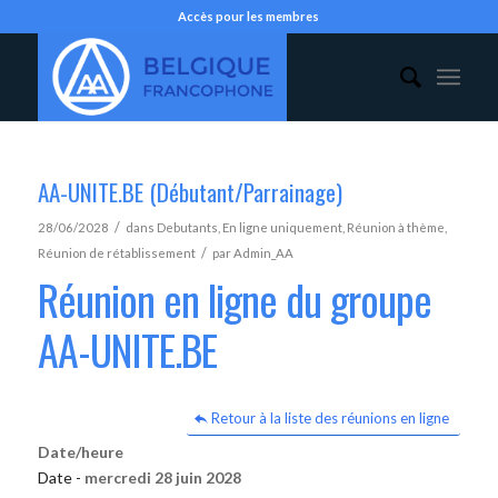
Accès pour les membres
AA-UNITE.BE (Débutant/Parrainage)
/
28/06/2028
dans
Debutants
,
En ligne uniquement
,
Réunion à thème
,
/
Réunion de rétablissement
par
Admin_AA
Réunion en ligne du groupe
AA-UNITE.BE
Retour à la liste des réunions en ligne
Date/heure
Date -
mercredi 28 juin 2028