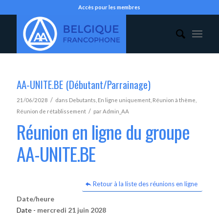
Accès pour les membres
AA-UNITE.BE (Débutant/Parrainage)
/
21/06/2028
dans
Debutants
,
En ligne uniquement
,
Réunion à thème
,
/
Réunion de rétablissement
par
Admin_AA
Réunion en ligne du groupe
AA-UNITE.BE
Retour à la liste des réunions en ligne
Date/heure
Date -
mercredi 21 juin 2028