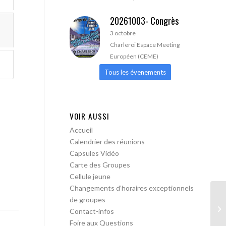
20261003- Congrès
3 octobre
Charleroi Espace Meeting
Européen (CEME)
Tous les évenements
VOIR AUSSI
Accueil
Calendrier des réunions
Capsules Vidéo
Carte des Groupes
Cellule jeune
Changements d’horaires exceptionnels
de groupes
AA
Contact-infos
ac
Foire aux Questions