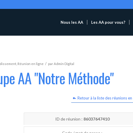
Nous les AA
Les AA pour vous?
/
blissement
,
Réunion en ligne
par
Admin Digital
oupe AA "Notre Méthode"
Retour à la liste des réunions en 
ID de réunion :
86037647410
Code / mot de passe :