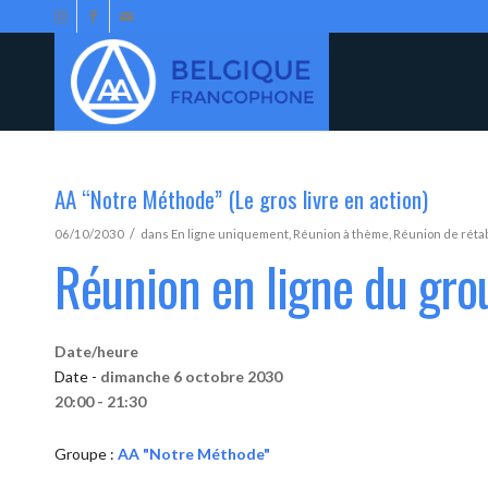
AA “Notre Méthode” (Le gros livre en action)
/
06/10/2030
dans
En ligne uniquement
,
Réunion à thème
,
Réunion de réta
Réunion en ligne du gr
Date/heure
Date -
dimanche 6 octobre 2030
20:00 - 21:30
Groupe :
AA "Notre Méthode"