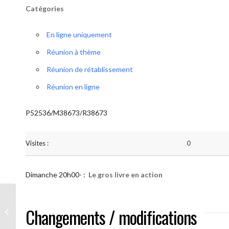
Catégories
En ligne uniquement
Réunion à thème
Réunion de rétablissement
Réunion en ligne
P52536/M38673/R38673
Visites :
0
Dimanche 20h00- :
Le gros livre en action
AA “Notre Méthode” (Le gros livre en
Changements / modifications
action)