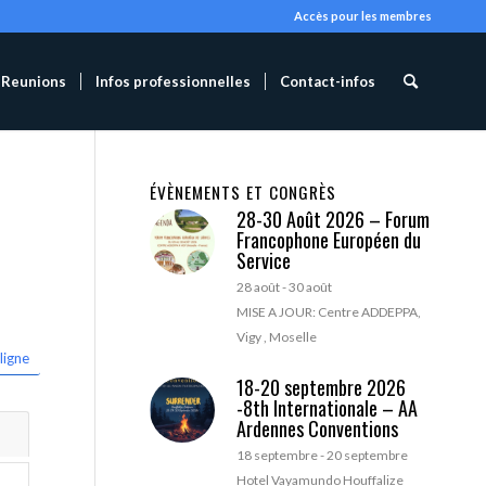
Accès pour les membres
Reunions
Infos professionnelles
Contact-infos
ÉVÈNEMENTS ET CONGRÈS
28-30 Août 2026 – Forum
Francophone Européen du
Service
28 août
-
30 août
MISE A JOUR: Centre ADDEPPA,
Vigy , Moselle
ligne
18-20 septembre 2026
-8th Internationale – AA
Ardennes Conventions
18 septembre
-
20 septembre
Hotel Vayamundo Houffalize