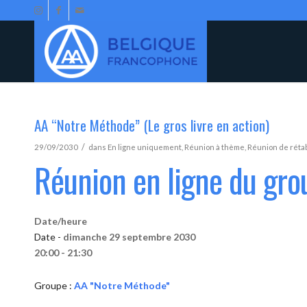
AA “Notre Méthode” (Le gros livre en action)
/
29/09/2030
dans
En ligne uniquement
,
Réunion à thème
,
Réunion de réta
Réunion en ligne du gr
Date/heure
Date -
dimanche 29 septembre 2030
20:00 - 21:30
Groupe :
AA "Notre Méthode"