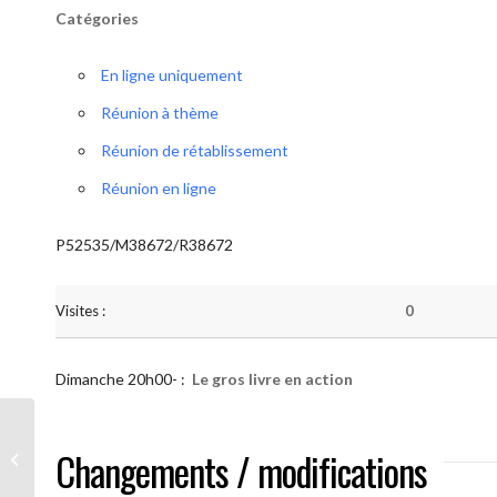
Catégories
En ligne uniquement
Réunion à thème
Réunion de rétablissement
Réunion en ligne
P52535/M38672/R38672
Visites :
0
Dimanche 20h00- :
Le gros livre en action
AA “Notre Méthode” (Le gros livre en
Changements / modifications
action)