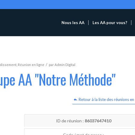
Nous les AA
Les AA pour vous?
/
blissement
,
Réunion en ligne
par
Admin Digital
oupe AA "Notre Méthode"
Retour à la liste des réunions en 
ID de réunion :
86037647410
Code / mot de passe :