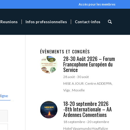
Accès pour les membres
Reunions
Infos professionnelles
Contact-infos
ÉVÈNEMENTS ET CONGRÈS
28-30 Août 2026 – Forum
Francophone Européen du
Service
28 août
-
30 août
MISE A JOUR: Centre ADDEPPA,
Vigy , Moselle
ligne
18-20 septembre 2026
-8th Internationale – AA
Ardennes Conventions
18 septembre
-
20 septembre
Hotel Vayamundo Houffalize