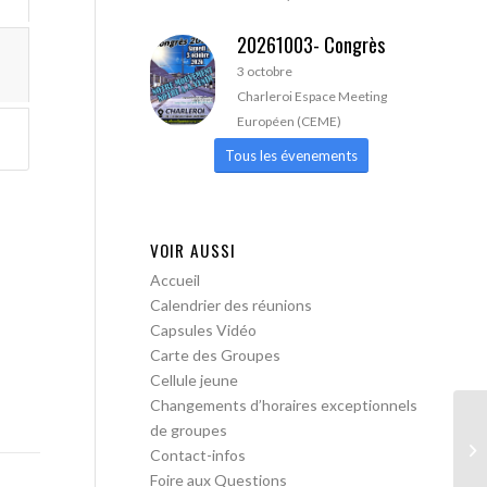
20261003- Congrès
3 octobre
Charleroi Espace Meeting
Européen (CEME)
Tous les évenements
VOIR AUSSI
Accueil
Calendrier des réunions
Capsules Vidéo
Carte des Groupes
Cellule jeune
Changements d’horaires exceptionnels
de groupes
AA
Contact-infos
ac
Foire aux Questions