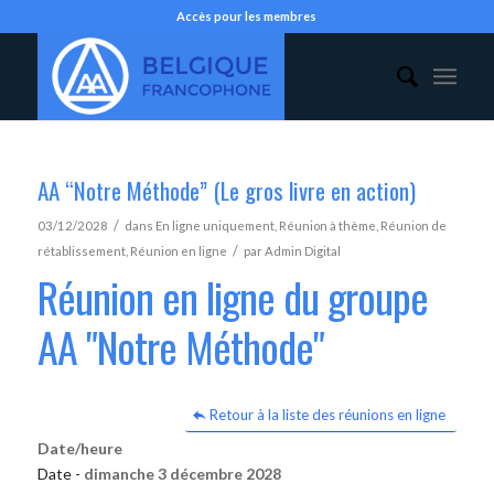
Accès pour les membres
AA “Notre Méthode” (Le gros livre en action)
/
03/12/2028
dans
En ligne uniquement
,
Réunion à thème
,
Réunion de
/
rétablissement
,
Réunion en ligne
par
Admin Digital
Réunion en ligne du groupe
AA "Notre Méthode"
Retour à la liste des réunions en ligne
Date/heure
Date -
dimanche 3 décembre 2028