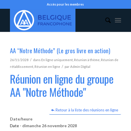
Accès pour les membres
AA “Notre Méthode” (Le gros livre en action)
/
26/11/2028
dans
En ligne uniquement
,
Réunion à thème
,
Réunion de
/
rétablissement
,
Réunion en ligne
par
Admin Digital
Réunion en ligne du groupe
AA "Notre Méthode"
Retour à la liste des réunions en ligne
Date/heure
Date -
dimanche 26 novembre 2028