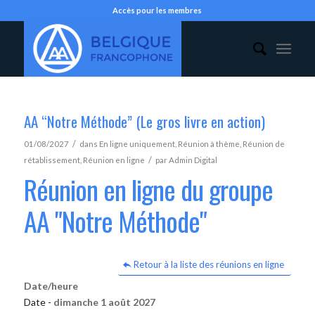
Accès pour les membres
AA “Notre Méthode” (Le gros livre en action)
/
01/08/2027
dans
En ligne uniquement
,
Réunion à thème
,
Réunion de
/
rétablissement
,
Réunion en ligne
par
Admin Digital
Réunion en ligne du groupe
AA "Notre Méthode"
Retour à la liste des réunions en ligne
Date/heure
Date -
dimanche 1 août 2027