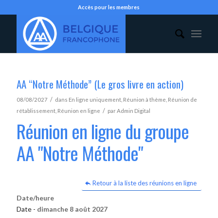
Accès pour les membres
AA “Notre Méthode” (Le gros livre en action)
/
08/08/2027
dans
En ligne uniquement
,
Réunion à thème
,
Réunion de
/
rétablissement
,
Réunion en ligne
par
Admin Digital
Réunion en ligne du groupe
AA "Notre Méthode"
Retour à la liste des réunions en ligne
Date/heure
Date -
dimanche 8 août 2027