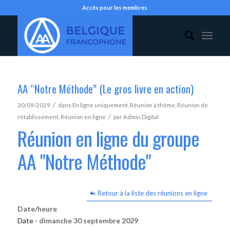
Accès pour les membres
AA “Notre Méthode” (Le gros livre en action)
/
30/09/2029
dans
En ligne uniquement
,
Réunion à thème
,
Réunion de
/
rétablissement
,
Réunion en ligne
par
Admin Digital
Réunion en ligne du groupe
AA "Notre Méthode"
Retour à la liste des réunions en ligne
Date/heure
Date -
dimanche 30 septembre 2029