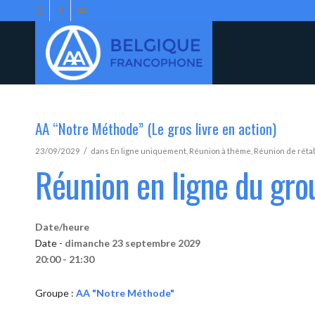
AA “Notre Méthode” (Le gros livre en action)
/
23/09/2029
dans
En ligne uniquement
,
Réunion à thème
,
Réunion de réta
Réunion en ligne du gr
Date/heure
Date -
dimanche 23 septembre 2029
20:00 - 21:30
Groupe :
AA "Notre Méthode"