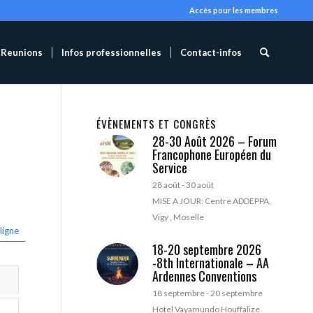
Accès pour les membres
Reunions
Infos professionnelles
Contact-infos
ÉVÈNEMENTS ET CONGRÈS
28-30 Août 2026 – Forum
Francophone Européen du
Service
28 août
-
30 août
MISE A JOUR: Centre ADDEPPA,
Vigy , Moselle
ligne
18-20 septembre 2026
-8th Internationale – AA
Ardennes Conventions
18 septembre
-
20 septembre
Hotel Vayamundo Houffalize