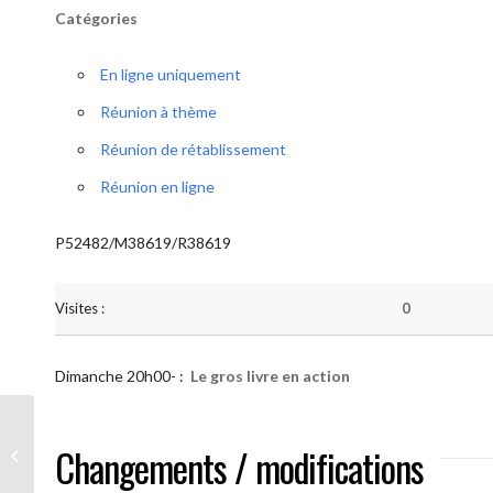
Catégories
En ligne uniquement
Réunion à thème
Réunion de rétablissement
Réunion en ligne
P52482/M38619/R38619
Visites :
0
Dimanche 20h00- :
Le gros livre en action
AA “Notre Méthode” (Le gros livre en
Changements / modifications
action)