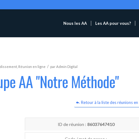
Nous les AA
Les AA pour vous?
/
blissement
,
Réunion en ligne
par
Admin Digital
oupe AA "Notre Méthode"
Retour à la liste des réunions en 
ID de réunion :
86037647410
Code / mot de passe :