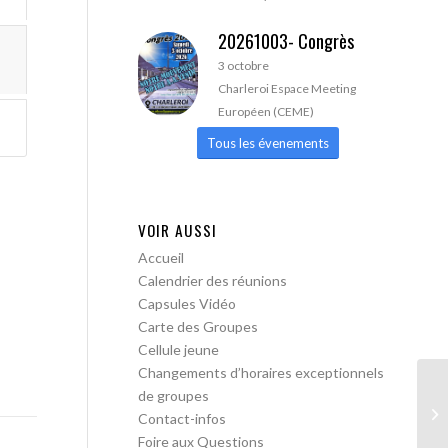
20261003- Congrès
3 octobre
Charleroi Espace Meeting
Européen (CEME)
Tous les évenements
VOIR AUSSI
Accueil
Calendrier des réunions
Capsules Vidéo
Carte des Groupes
Cellule jeune
Changements d’horaires exceptionnels
de groupes
AA
Contact-infos
ac
Foire aux Questions