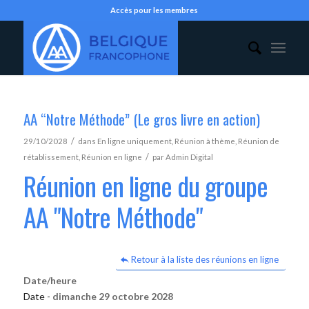
Accès pour les membres
AA “Notre Méthode” (Le gros livre en action)
/
29/10/2028
dans
En ligne uniquement
,
Réunion à thème
,
Réunion de
/
rétablissement
,
Réunion en ligne
par
Admin Digital
Réunion en ligne du groupe
AA "Notre Méthode"
Retour à la liste des réunions en ligne
Date/heure
Date -
dimanche 29 octobre 2028