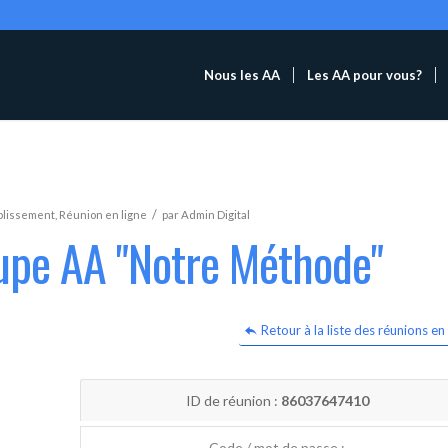
Nous les AA
Les AA pour vous?
/
blissement
,
Réunion en ligne
par
Admin Digital
oupe AA "Notre Méthode"
Retour à la liste des réunions en 
ID de réunion :
86037647410
Code / mot de passe :