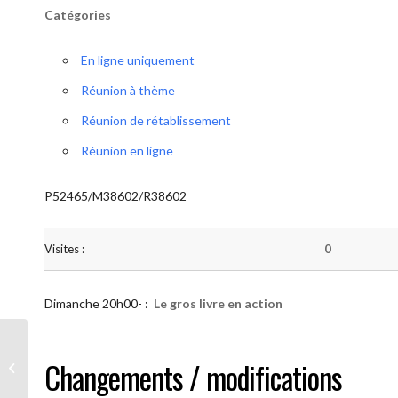
Catégories
En ligne uniquement
Réunion à thème
Réunion de rétablissement
Réunion en ligne
P52465/M38602/R38602
Visites :
0
Dimanche 20h00- :
Le gros livre en action
AA “Notre Méthode” (Le gros livre en
Changements / modifications
action)