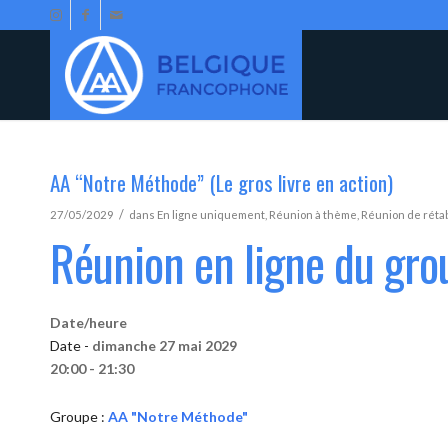
AA “Notre Méthode” (Le gros livre en action)
/
27/05/2029
dans
En ligne uniquement
,
Réunion à thème
,
Réunion de réta
Réunion en ligne du gr
Date/heure
Date -
dimanche 27 mai 2029
20:00 - 21:30
Groupe :
AA "Notre Méthode"