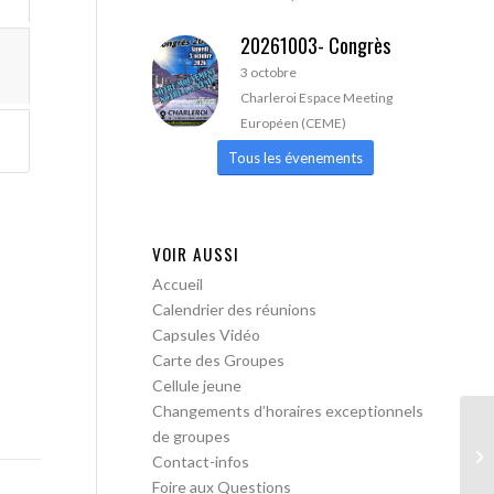
20261003- Congrès
3 octobre
Charleroi Espace Meeting
Européen (CEME)
Tous les évenements
VOIR AUSSI
Accueil
Calendrier des réunions
Capsules Vidéo
Carte des Groupes
Cellule jeune
Changements d’horaires exceptionnels
de groupes
AA
Contact-infos
ac
Foire aux Questions