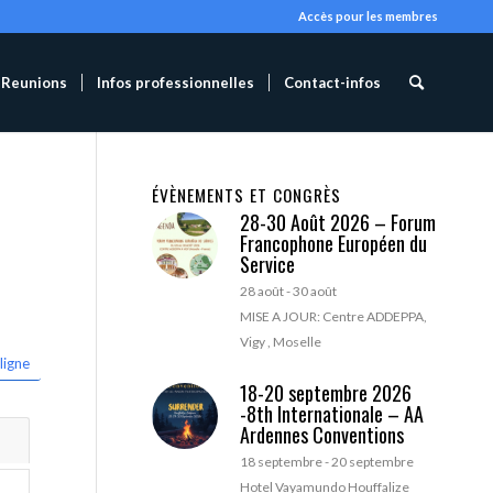
Accès pour les membres
Reunions
Infos professionnelles
Contact-infos
ÉVÈNEMENTS ET CONGRÈS
28-30 Août 2026 – Forum
Francophone Européen du
Service
28 août
-
30 août
MISE A JOUR: Centre ADDEPPA,
Vigy , Moselle
ligne
18-20 septembre 2026
-8th Internationale – AA
Ardennes Conventions
18 septembre
-
20 septembre
Hotel Vayamundo Houffalize